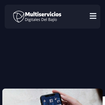
Cómo utilizar el tono de
voz adecuado en
Facebook para
conectarte con tus
seguidores y fortalecer
tu marca