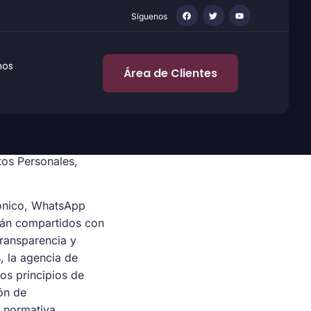
Síguenos
nos
Área de Clientes
 a la Información
tos Personales,
rónico, WhatsApp
erán compartidos con
Transparencia y
, la agencia de
os principios de
ón de
a normativa