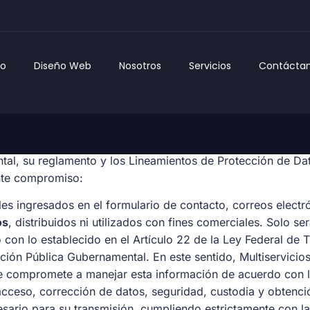
io
Diseño Web
Nosotros
Servicios
Contácta
disposiciones de la Ley Federal de Transparencia y Acceso
al, su reglamento y los Lineamientos de Protección de Da
nte compromiso:
es ingresados en el formulario de contacto, correos elect
os
, distribuidos ni utilizados con fines comerciales. Solo s
 con lo establecido en el Artículo 22 de la Ley Federal de 
ción Pública Gubernamental. En este sentido, Multiservicios
se compromete a manejar esta información de acuerdo con l
 acceso, corrección de datos, seguridad, custodia y obtenci
sario para su transmisión, cumpliendo estrictamente con l