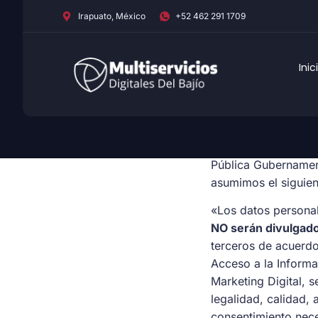
Irapuato, México
+52 462 291 1709
Inic
De acuerdo con las 
Pública Gubernament
asumimos el siguie
«Los datos personal
NO serán divulgad
terceros de acuerdo
Acceso a la Informa
Marketing Digital, 
legalidad, calidad,
consentimiento nece