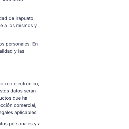
udad de Irapuato,
dé a los mismos y
os personales. En
lidad y las
rreo electrónico,
stos datos serán
ductos que ha
ección comercial,
egales aplicables.
atos personales y a